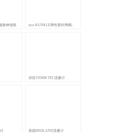
式磁致伸缩线
tyco KUNKLE弹性密封闸阀-
TJR系列
供应VEMM TEC流量计
量计
美国HEDLAND流量计