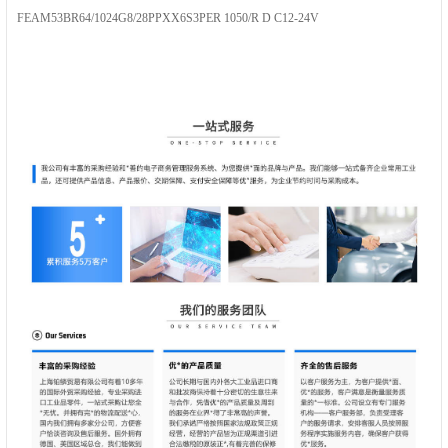
FEAM53BR64/1024G8/28PPXX6S3PER 1050/R D C12-24V