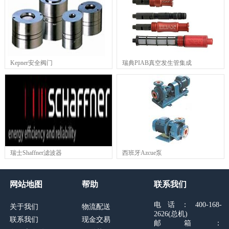
Kepner安全阀门
瑞典PIAB真空发生管集成
瑞士Shaffner滤波器
西班牙Azcue泵
网站地图
帮助
联系我们
电话：400-168-
关于我们
物流配送
2626(总机)
联系我们
现金交易
邮箱：