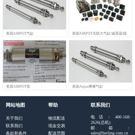
美国AIRPOT气缸
美国AIRPOT无阻力气缸/减震器/阻
尼器
美国AIRPOT泵
美国Airpot摩擦气缸
网站地图
帮助
联系我们
电话：400-168-
关于我们
物流配送
2626(总机)
联系我们
现金交易
邮箱：
sales@berling.com.cn
条款和条件
配送范围